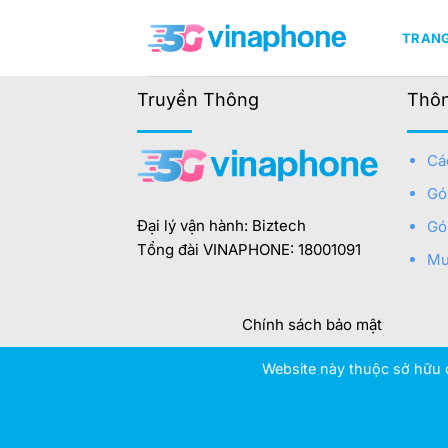
Bỏ
qua
TRAN
nội
dung
Truyền Thông
Thôn
Cá
Gó
Đại lý vận hành: Biztech
Gó
Tổng đài VINAPHONE: 18001091
Mu
Chính sách bảo mật
Website này thuộc sở hữu c