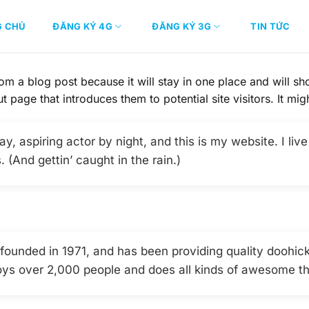
G CHỦ
ĐĂNG KÝ 4G
ĐĂNG KÝ 3G
TIN TỨC
rom a blog post because it will stay in one place and will sh
 page that introduces them to potential site visitors. It mig
y, aspiring actor by night, and this is my website. I liv
 (And gettin’ caught in the rain.)
nded in 1971, and has been providing quality doohicke
ys over 2,000 people and does all kinds of awesome t