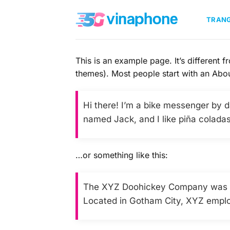
Bỏ
qua
TRAN
nội
dung
This is an example page. It’s different f
themes). Most people start with an About
Hi there! I’m a bike messenger by da
named Jack, and I like piña coladas.
…or something like this:
The XYZ Doohickey Company was fou
Located in Gotham City, XYZ emplo