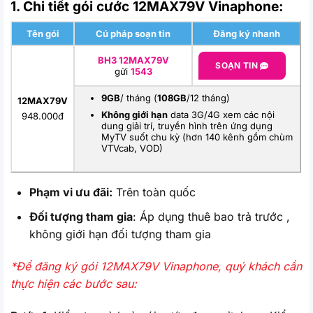
1. Chi tiết gói cước 12MAX79V Vinaphone:
Tên gói
Cú pháp soạn tin
Đăng ký nhanh
BH3 12MAX79V
SOẠN TIN
gửi
1543
9GB
/ tháng (
108GB
/12 tháng)
12MAX79V
Không giới hạn
data 3G/4G xem các nội
948.000đ
dung giải trí, truyền hình trên ứng dụng
MyTV suốt chu kỳ (hơn 140 kênh gồm chùm
VTVcab, VOD)
Phạm vi ưu đãi:
Trên toàn quốc
Đối tượng tham gia
:
Áp dụng thuê bao trả trước ,
không giới hạn đối tượng tham gia
*Để đăng ký gói 12MAX79V Vinaphone, quý khách cần
thực hiện các bước sau: