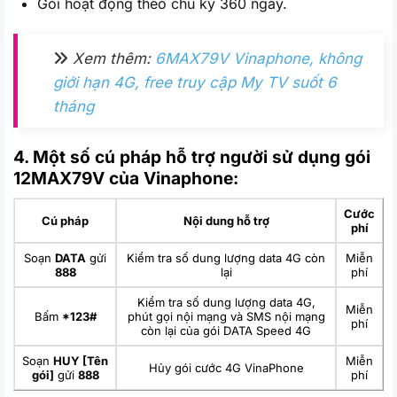
Gói hoạt động theo chu kỳ 360 ngày.
Xem thêm:
6MAX79V Vinaphone, không
giới hạn 4G, free truy cập My TV suốt 6
tháng
4. Một số cú pháp hỗ trợ người sử dụng gói
12MAX79V của Vinaphone:
Cước
Cú pháp
Nội dung hỗ trợ
phí
Soạn
DATA
gửi
Kiểm tra số dung lượng data 4G còn
Miễn
888
lại
phí
Kiểm tra số dung lượng data 4G,
Miễn
Bấm
*123#
phút gọi nội mạng và SMS nội mạng
phí
còn lại của gói DATA Speed 4G
Soạn
HUY [Tên
Miễn
Hủy gói cước 4G VinaPhone
gói]
gửi
888
phí