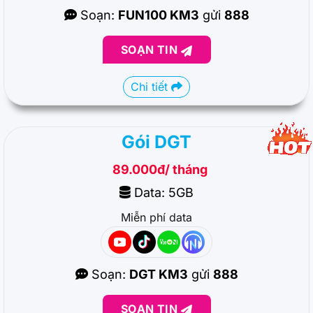
Soạn:
FUN100 KM3
gửi
888
SOẠN TIN
Chi tiết
Gói DGT
89.000đ/ tháng
Data: 5GB
Miễn phí data
Soạn:
DGT KM3
gửi
888
SOẠN TIN