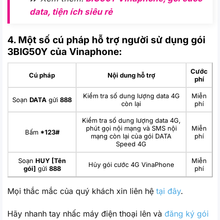
data, tiện ích siêu rẻ
4. Một số cú pháp hỗ trợ người sử dụng gói
3BIG50Y của Vinaphone:
Cước
Cú pháp
Nội dung hỗ trợ
phí
Kiểm tra số dung lượng data 4G
Miễn
Soạn
DATA
gửi
888
còn lại
phí
Kiểm tra số dung lượng data 4G,
phút gọi nội mạng và SMS nội
Miễn
Bấm
*123#
mạng còn lại của gói DATA
phí
Speed 4G
Soạn
HUY [Tên
Miễn
Hủy gói cước 4G VinaPhone
gói]
gửi
888
phí
Mọi thắc mắc của quý khách xin liên hệ
tại đây
.
Hãy nhanh tay nhấc máy điện thoại lên và
đăng ký gói