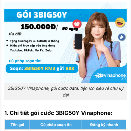
3BIG50Y Vinaphone, gói cước data, tiện ích siêu rẻ chu kỳ
dài
1. Chi tiết gói cước 3BIG50Y Vinaphone:
Tên gói
Cú pháp soạn tin
Đăng ký nhanh