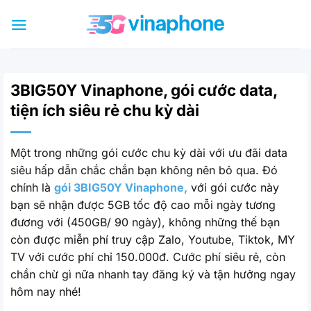
Bỏ
qua
nội
dung
3BIG50Y Vinaphone, gói cước data,
tiện ích siêu rẻ chu kỳ dài
Một trong những gói cước chu kỳ dài với ưu đãi data
siêu hấp dẫn chắc chắn bạn không nên bỏ qua. Đó
chính là
gói 3BIG50Y Vinaphone,
với gói cước này
bạn sẽ nhận được 5GB tốc độ cao mỗi ngày tương
đương với (450GB/ 90 ngày), không những thế bạn
còn được miễn phí truy cập Zalo, Youtube, Tiktok, MY
TV với cước phí chỉ 150.000đ. Cước phí siêu rẻ, còn
chần chừ gì nữa nhanh tay đăng ký và tận hưởng ngay
hôm nay nhé!