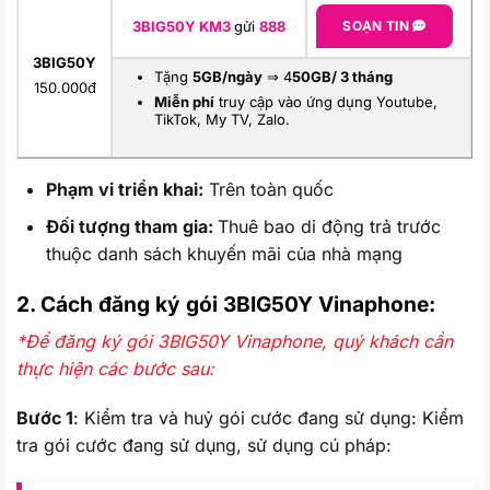
3BIG50Y KM3
gửi
888
SOẠN TIN
3BIG50Y
Tặng
5GB/ngày
⇒ 4
50GB/ 3 tháng
150.000đ
Miễn phí
truy cập vào ứng dụng Youtube,
TikTok, My TV, Zalo.
Phạm vi triển khai:
Trên toàn quốc
Đối tượng tham gia:
Thuê bao di động trả trước
thuộc danh sách khuyến mãi của nhà mạng
2. Cách đăng ký gói 3BIG50Y
Vinaphone:
*Để đăng ký gói 3BIG50Y Vinaphone, quý khách cần
thực hiện các bước sau:
Bước 1
: Kiểm tra và huỷ gói cước đang sử dụng: Kiểm
tra gói cước đang sử dụng, sử dụng cú pháp: