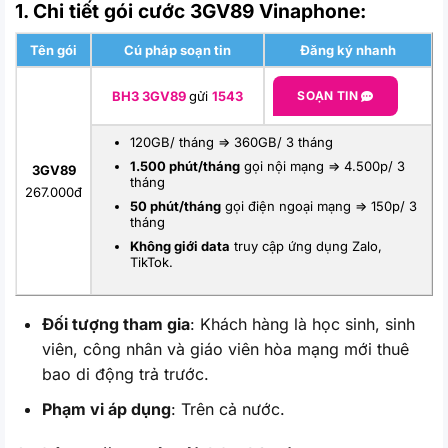
1. Chi tiết gói cước 3GV89 Vinaphone:
Tên gói
Cú pháp soạn tin
Đăng ký nhanh
BH3 3GV89
gửi
1543
SOẠN TIN
120GB/ tháng => 360GB/ 3 tháng
1.500 phút/tháng
gọi nội mạng => 4.500p/ 3
3GV89
tháng
267.000đ
50 phút/tháng
gọi điện ngoại mạng => 150p/ 3
tháng
Không giới data
truy cập ứng dụng Zalo,
TikTok.
Đối tượng tham gia
: Khách hàng là học sinh, sinh
viên, công nhân và giáo viên hòa mạng mới thuê
bao di động trả trước.
Phạm vi áp dụng
: Trên cả nước.