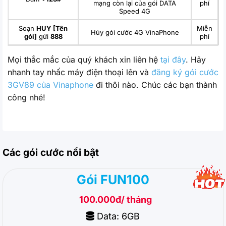
mạng còn lại của gói DATA
phí
Speed 4G
Soạn
HUY [Tên
Miễn
Hủy gói cước 4G VinaPhone
gói]
gửi
888
phí
Mọi thắc mắc của quý khách xin liên hệ
tại đây
. Hãy
nhanh tay nhấc máy điện thoại lên và
đăng ký gói cước
3GV89 của Vinaphone
đi thôi nào. Chúc các bạn thành
công nhé!
Các gói cước nổi bật
Gói FUN100
100.000đ/ tháng
Data: 6GB