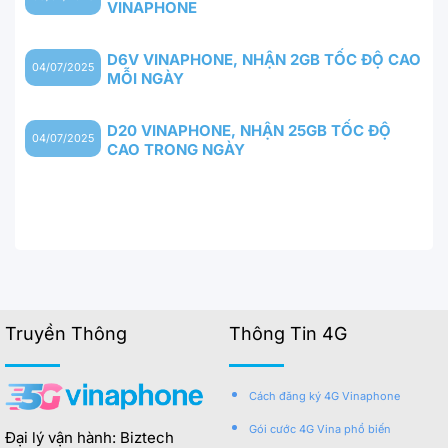
VINAPHONE
D6V VINAPHONE, NHẬN 2GB TỐC ĐỘ CAO
04/07/2025
MỖI NGÀY
D20 VINAPHONE, NHẬN 25GB TỐC ĐỘ
04/07/2025
CAO TRONG NGÀY
Truyền Thông
Thông Tin 4G
Cách đăng ký 4G Vinaphone
Gói cước 4G Vina phổ biến
Đại lý vận hành: Biztech