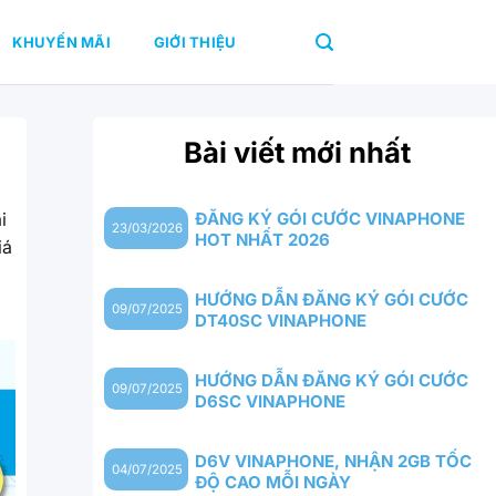
KHUYẾN MÃI
GIỚI THIỆU
Bài viết mới nhất
i
ĐĂNG KÝ GÓI CƯỚC VINAPHONE
23/03/2026
HOT NHẤT 2026
iá
HƯỚNG DẪN ĐĂNG KÝ GÓI CƯỚC
09/07/2025
DT40SC VINAPHONE
HƯỚNG DẪN ĐĂNG KÝ GÓI CƯỚC
09/07/2025
D6SC VINAPHONE
D6V VINAPHONE, NHẬN 2GB TỐC
04/07/2025
ĐỘ CAO MỖI NGÀY