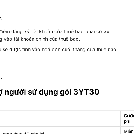
.
i điểm đăng ký, tài khoản của thuê bao phải có >=
g vào tài khoản chính của thuê bao.
vụ sẽ được tính vào hoá đơn cuối tháng của thuê bao.
.
rợ người sử dụng gói 3YT30
Cướ
phí
Miễn
lượng data 4G còn lại