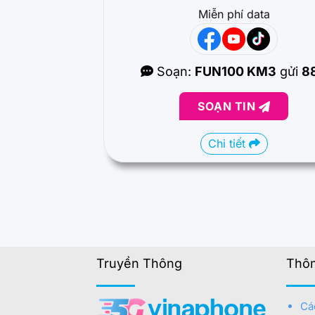
Miễn phí data
Soạn:
FUN100 KM3
gửi
8
SOẠN TIN
Chi tiết
Truyền Thông
Thôn
Cá