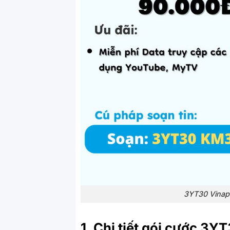
3YT30 Vinaph
1. Chi tiết gói cước 3