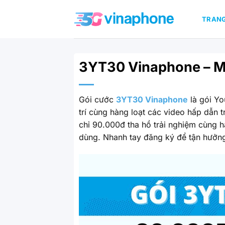
Bỏ
qua
TRAN
nội
dung
3YT30 Vinaphone – Mi
Gói cước
3YT30 Vinaphone
là gói Yo
trí cùng hàng loạt các video hấp dẫn
chỉ 90.000đ tha hồ trải nghiệm cùng h
dùng. Nhanh tay đăng ký để tận hưởn