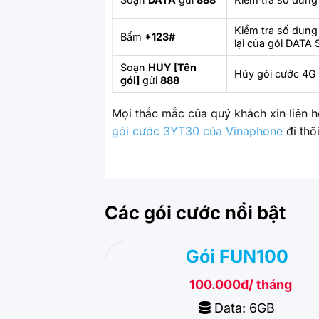
Kiểm tra số dung
Bấm
*123#
lại của gói DATA
Soạn
HUY [Tên
Hủy gói cước 4G
gói]
gửi
888
Mọi thắc mắc của quý khách xin liên 
gói cước 3YT30 của Vinaphone
đi thô
Các gói cước nổi bật
Gói FUN100
100.000đ/ tháng
Data: 6GB