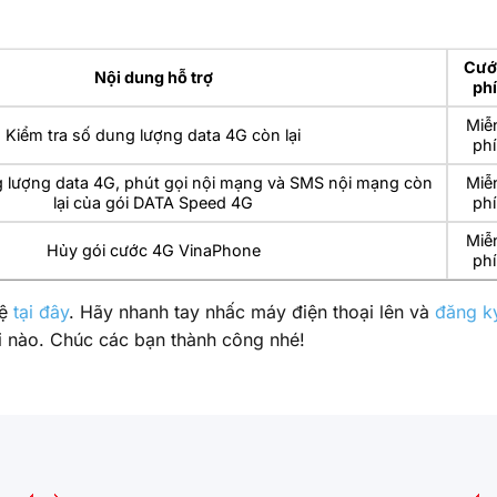
Cướ
Nội dung hỗ trợ
phí
Miễ
Kiểm tra số dung lượng data 4G còn lại
phí
g lượng data 4G, phút gọi nội mạng và SMS nội mạng còn
Miễ
lại của gói DATA Speed 4G
phí
Miễ
Hủy gói cước 4G VinaPhone
phí
hệ
tại đây
. Hãy nhanh tay nhấc máy điện thoại lên và
đăng k
i nào. Chúc các bạn thành công nhé!