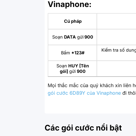
Vinaphone:
Cú pháp
Soạn
DATA
gửi
900
Kiểm tra số dun
Bấm
*123#
Soạn
HUY [Tên
gói]
gửi
900
Mọi thắc mắc của quý khách xin liên 
gói cước 6D89Y của Vinaphone
đi thô
Các gói cước nổi bật