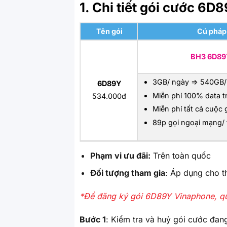
1. Chi tiết gói cước 6
Tên gói
Cú pháp 
BH3 6D8
3GB/ ngày => 540GB/
6D89Y
Miễn phí 100% data t
534.000đ
Miễn phí tất cả cuộc 
89p gọi ngoại mạng/ 
Phạm vi ưu đãi:
Trên toàn quốc
Đối tượng tham gia
: Áp dụng cho t
*Để đăng ký gói 6D89Y Vinaphone, qu
Bước 1
: Kiểm tra và huỷ gói cước đan