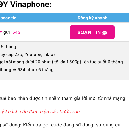
D89Y Vinaphone:
soạn tin
Đăng ký nhanh
SOẠN TIN
9Y
gửi
1543
 6 tháng
ruy cập Zao, Youtube, Tiktok
gọi nội mạng dưới 20 phút ( tối đa 1.500p) liên tục suốt 6 tháng
tháng => 534 phút/ 6 tháng
huê bao nhận được tin nhắm tham gia lời mời từ nhà mạng
ý khách cần thực hiện các bước sau:
g sử dụng: Kiểm tra gói cước đang sử dụng, sử dụng cú