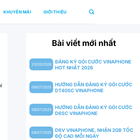
KHUYẾN MÃI
GIỚI THIỆU
Bài viết mới nhất
ĐĂNG KÝ GÓI CƯỚC VINAPHONE
23/03/2026
HOT NHẤT 2026
HƯỚNG DẪN ĐĂNG KÝ GÓI CƯỚC
í
09/07/2025
DT40SC VINAPHONE
HƯỚNG DẪN ĐĂNG KÝ GÓI CƯỚC
09/07/2025
D6SC VINAPHONE
D6V VINAPHONE, NHẬN 2GB TỐC
04/07/2025
ĐỘ CAO MỖI NGÀY