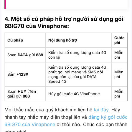
4. Một số cú pháp hỗ trợ người sử dụng gói
6BIG70 của Vinaphone:
Cước
Cú pháp
Nội dung hỗ trợ
phí
Kiểm tra số dung lượng data 4G
Miễn
Soạn
DATA
gửi
888
còn lại
phí
Kiểm tra số dung lượng data 4G,
phút gọi nội mạng và SMS nội
Miễn
Bấm
*123#
mạng còn lại của gói DATA
phí
Speed 4G
Soạn
HUY [Tên
Miễn
Hủy gói cước 4G VinaPhone
gói]
gửi
888
phí
Mọi thắc mắc của quý khách xin liên hệ
tại đây
. Hãy
nhanh tay nhấc máy điện thoại lên và
đăng ký gói cước
6BIG70 của Vinaphone
đi thôi nào. Chúc các bạn thành
công nhé!