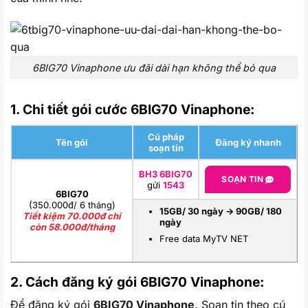
6BIG70 Vinaphone ưu đãi dài hạn không thể bỏ qua
1. Chi tiết gói cước 6BIG70 Vinaphone:
Cú pháp
Tên gói
Đăng ký nhanh
soạn tin
BH3 6BIG70
SOẠN TIN
gửi
1543
6BIG70
(350.000đ/ 6 tháng)
15GB/ 30 ngày -> 90GB/ 180
Tiết kiệm 70.000đ chỉ
ngày
còn 58.000đ/tháng
Free data MyTV NET
2. Cách đăng ký gói 6BIG70
Vinaphone:
Để đăng ký gói
6BIG70 Vinaphone
. Soạn tin theo cú