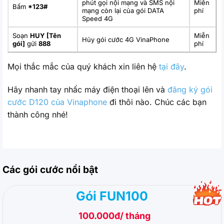
phút gọi nội mạng và SMS nội
Miễn
Bấm
*123#
mạng còn lại của gói DATA
phí
Speed 4G
Soạn
HUY [Tên
Miễn
Hủy gói cước 4G VinaPhone
gói]
gửi
888
phí
Mọi thắc mắc của quý khách xin liên hệ
tại đây
.
Hãy nhanh tay nhấc máy điện thoại lên và
đăng ký gói
cước D120 của Vinaphone
đi thôi nào. Chúc các bạn
thành công nhé!
Các gói cước nổi bật
Gói FUN100
100.000đ/ tháng