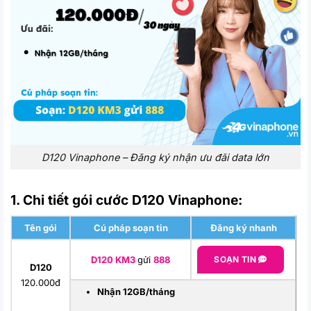
D120 Vinaphone – Đăng ký nhận ưu đãi data lớn
1. Chi tiết gói cước D120 Vinaphone:
Tên gói
Cú pháp soạn tin
Đăng ký nhanh
D120 KM3
gửi
888
SOẠN TIN
D120
120.000đ
Nhận 12GB/tháng