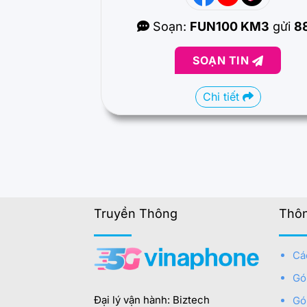
Soạn:
FUN100 KM3
gửi
8
SOẠN TIN
Chi tiết
Truyền Thông
Thôn
Cá
Gó
Đại lý vận hành: Biztech
Gó