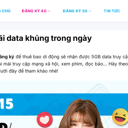
G CHỦ
ĐĂNG KÝ 4G
ĐĂNG KÝ 3G
TIN TỨC
ãi data khủng trong ngày
ăng ký
để thuê bao di động sẽ nhận được 5GB data truy c
ải mái truy cập mạng xã hội, xem phim, đọc báo… Hãy theo
dưới đây để tham khảo nhé!