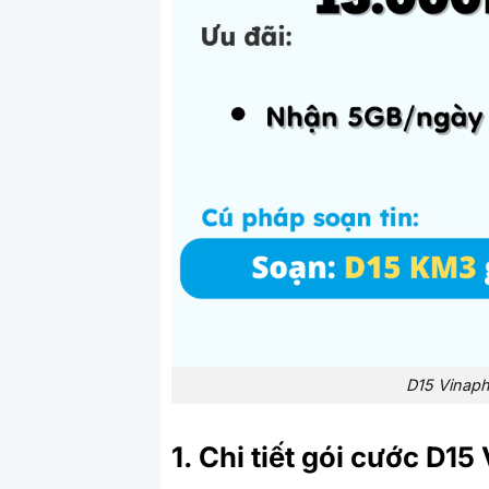
D15 Vinaph
1. Chi tiết gói cước D1