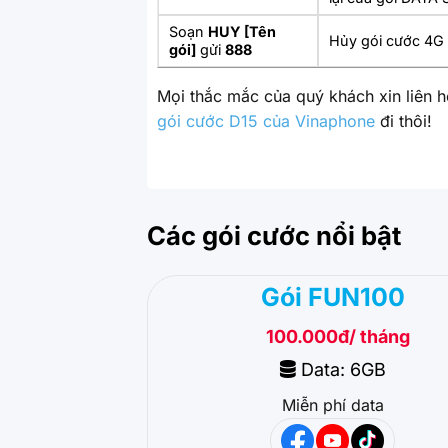
Soạn
HUY [Tên
Hủy gói cước 4G
gói]
gửi
888
Mọi thắc mắc của quý khách xin liên 
gói cước D15 của Vinaphone
đi thôi!
Các gói cước nổi bật
Gói FUN100
100.000đ/ tháng
Data: 6GB
Miễn phí data