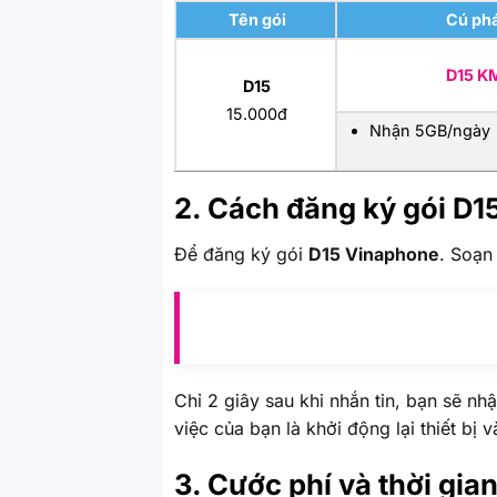
Tên gói
Cú phá
D15 K
D15
15.000đ
Nhận 5GB/ngày
2. Cách đăng ký gói D1
Để đăng ký gói
D15 Vinaphone
. Soạn
Chỉ 2 giây sau khi nhắn tin, bạn sẽ n
việc của bạn là khởi động lại thiết bị
3. Cước phí và thời gi