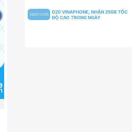
D20 VINAPHONE, NHẬN 25GB TỐC
04/07/2025
ĐỘ CAO TRONG NGÀY