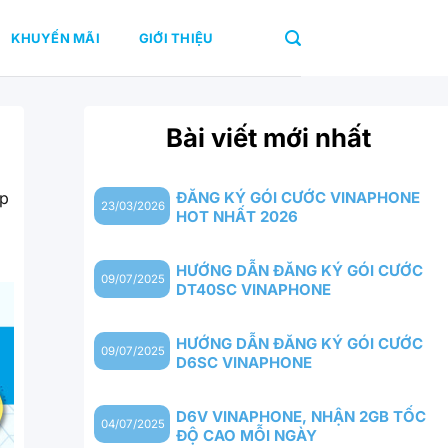
KHUYẾN MÃI
GIỚI THIỆU
Bài viết mới nhất
ập
ĐĂNG KÝ GÓI CƯỚC VINAPHONE
23/03/2026
HOT NHẤT 2026
HƯỚNG DẪN ĐĂNG KÝ GÓI CƯỚC
09/07/2025
DT40SC VINAPHONE
HƯỚNG DẪN ĐĂNG KÝ GÓI CƯỚC
09/07/2025
D6SC VINAPHONE
D6V VINAPHONE, NHẬN 2GB TỐC
04/07/2025
ĐỘ CAO MỖI NGÀY