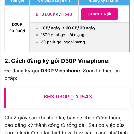
Tên gói
Cú pháp soạn tin
Đăng ký nhanh
BH3 D30P
gửi
1543
SOẠN TIN
D30P
1GB/ ngày -> 30 GB/ 30 ngày
90.000đ
1500 phút gọi nội mạng
30 phút gọi ngoại mạng
2. Cách đăng ký gói D30P
Vinaphone:
Để đăng ký gói
D30P Vinaphone
. Soạn tin theo cú
pháp:
BH3
D30P
gửi
1543
Chỉ 2 giây sau khi nhắn tin, bạn sẽ nhận được thông
báo đăng ký thành công từ tổng đài. Sau đó việc của
bạn là khởi động lại thiết bị và truy cập mạng như bình