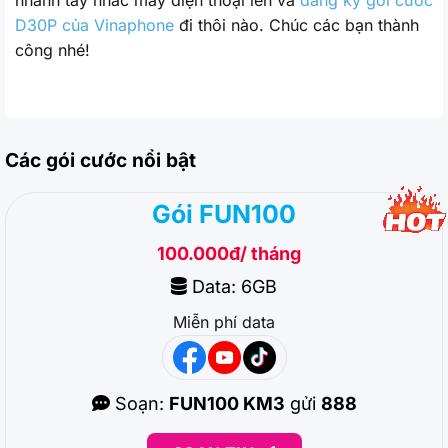
nhanh tay nhấc máy điện thoại lên và
đăng ký gói cước
D30P của Vinaphone
đi thôi nào. Chúc các bạn thành
công nhé!
Các gói cước nổi bật
Gói FUN100
100.000đ/ tháng
Data: 6GB
Miễn phí data
Soạn:
FUN100 KM3
gửi
888