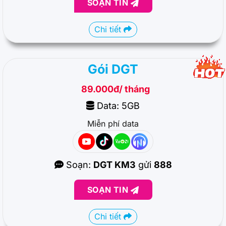
SOẠN TIN
Chi tiết
Gói DGT
89.000đ/ tháng
Data: 5GB
Miễn phí data
Soạn:
DGT KM3
gửi
888
SOẠN TIN
Chi tiết