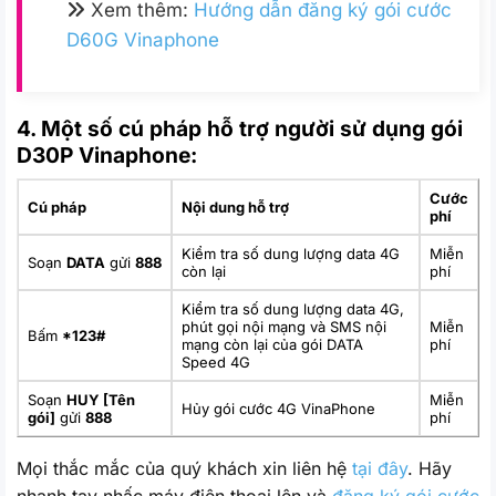
Xem thêm:
Hướng dẫn đăng ký gói cước
D60G Vinaphone
4. Một số cú pháp hỗ trợ người sử dụng gói
D30P Vinaphone:
Cước
Cú pháp
Nội dung hỗ trợ
phí
Kiểm tra số dung lượng data 4G
Miễn
Soạn
DATA
gửi
888
còn lại
phí
Kiểm tra số dung lượng data 4G,
phút gọi nội mạng và SMS nội
Miễn
Bấm
*123#
mạng còn lại của gói DATA
phí
Speed 4G
Soạn
HUY [Tên
Miễn
Hủy gói cước 4G VinaPhone
gói]
gửi
888
phí
Mọi thắc mắc của quý khách xin liên hệ
tại đây
. Hãy