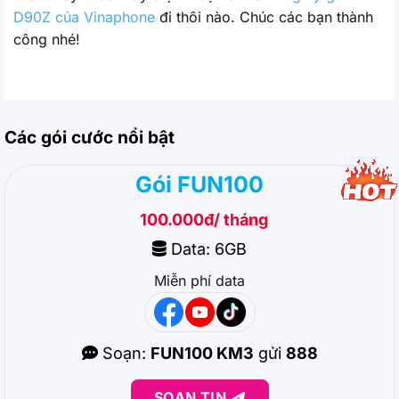
D90Z của Vinaphone
đi thôi nào. Chúc các bạn thành
công nhé!
Các gói cước nổi bật
Gói FUN100
100.000đ/ tháng
Data: 6GB
Miễn phí data
Soạn:
FUN100 KM3
gửi
888
SOẠN TIN