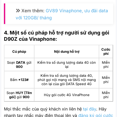
Xem thêm:
GV89 Vinaphone, ưu đãi data
với 120GB/ tháng
4. Một số cú pháp hỗ trợ người sử dụng gói
D90Z của Vinaphone:
Cước
Cú pháp
Nội dung hỗ trợ
phí
Soạn
DATA
gửi
Kiểm tra số dung lượng data 4G còn
Miễn
900
lại
phí
Kiểm tra số dung lượng data 4G,
Miễn
Bấm
*123#
phút gọi nội mạng và SMS nội mạng
phí
còn lại của gói DATA Speed 4G
Soạn
HUY [Tên
Miễn
Hủy gói cước 4G VinaPhone
gói]
gửi
900
phí
Mọi thắc mắc của quý khách xin liên hệ
tại đây
. Hãy
nhanh tay nhấc máy điện thoại lên và
đăng ký gói cước