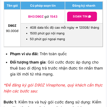
Tên gói
Cú pháp soạn tin
Đăng ký nhanh
BH3 D90Z
gửi
1543
SOẠN TIN
D90Z
4GB data tốc độ cao mỗi ngày => 120GB/ tháng
90.000đ
1500 phút gọi nội mạng
50 phút gọi ngoại mạng
Phạm vi ưu đãi:
Trên toàn quốc
Đối tượng tham gia
: Gói cước được áp dụng cho
thuê bao di động trả trước nhận đươc tin nhắn tham
gia lời mời từ nhà mạng.
*Để đăng ký gói D90Z Vinaphone, quý khách cần thực
hiện các bước sau:
Bước 1
: Kiểm tra và huỷ gói cước đang sử dụng: Kiểm