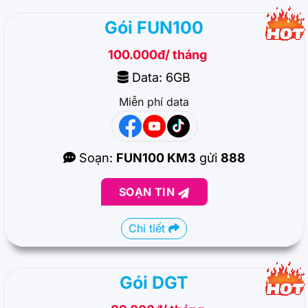
Gói FUN100
100.000đ/ tháng
Data: 6GB
Miễn phí data
Soạn:
FUN100 KM3
gửi
888
SOẠN TIN
Chi tiết
Gói DGT