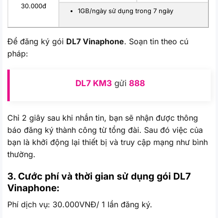
30.000đ
1GB/ngày sử dụng trong 7 ngày
Để đăng ký gói
DL7 Vinaphone
. Soạn tin theo cú
pháp:
DL7 KM3
gửi
888
Chỉ 2 giây sau khi nhắn tin, bạn sẽ nhận được thông
báo đăng ký thành công từ tổng đài. Sau đó việc của
bạn là khởi động lại thiết bị và truy cập mạng như bình
thường.
3. Cước phí và thời gian sử dụng gói DL7
Vinaphone:
Phí dịch vụ: 30.000VNĐ/ 1 lần đăng ký.