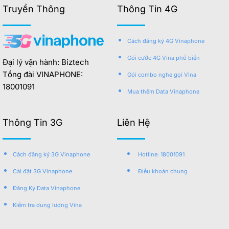
Truyền Thông
Thông Tin 4G
Cách đăng ký 4G Vinaphone
Gói cước 4G Vina phổ biến
Đại lý vận hành: Biztech
Tổng đài VINAPHONE:
Gói combo nghe gọi Vina
18001091
Mua thêm Data Vinaphone
Thông Tin 3G
Liên Hệ
Cách đăng ký 3G Vinaphone
Hotline: 18001091
Cài đặt 3G Vinaphone
Điều khoản chung
Đăng Ký Data Vinaphone
Kiểm tra dung lượng Vina