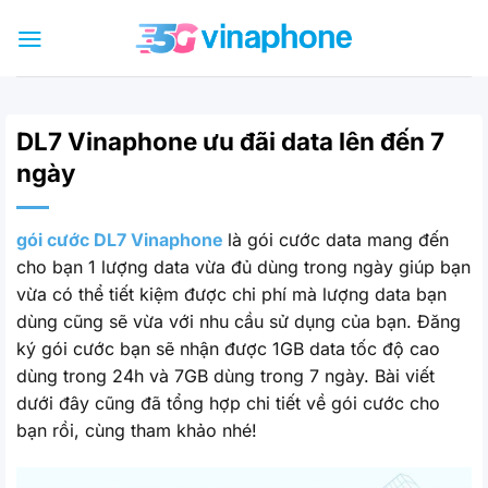
Bỏ
qua
nội
dung
DL7 Vinaphone ưu đãi data lên đến 7
ngày
gói cước DL7 Vinaphone
là gói cước data mang đến
cho bạn 1 lượng data vừa đủ dùng trong ngày giúp bạn
vừa có thể tiết kiệm được chi phí mà lượng data bạn
dùng cũng sẽ vừa với nhu cầu sử dụng của bạn. Đăng
ký gói cước bạn sẽ nhận được 1GB data tốc độ cao
dùng trong 24h và 7GB dùng trong 7 ngày. Bài viết
dưới đây cũng đã tổng hợp chi tiết về gói cước cho
bạn rồi, cùng tham khảo nhé!