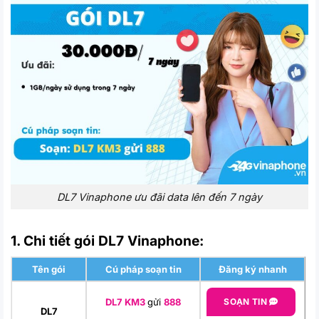
DL7 Vinaphone ưu đãi data lên đến 7 ngày
1. Chi tiết gói DL7 Vinaphone:
Tên gói
Cú pháp soạn tin
Đăng ký nhanh
DL7 KM3
gửi
888
SOẠN TIN
DL7