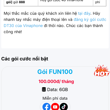
Hủy gói cước 4G VinaPhone
gói]
gửi
888
phí
Mọi thắc mắc của quý khách xin liên hệ
tại đây
. Hãy
nhanh tay nhấc máy điện thoại lên và
đăng ký gói cước
DT30 của Vinaphone
đi thôi nào. Chúc các bạn thành
công nhé!
Các gói cước nổi bật
Gói FUN100
100.000đ/ tháng
Data: 6GB
Miễn phí data