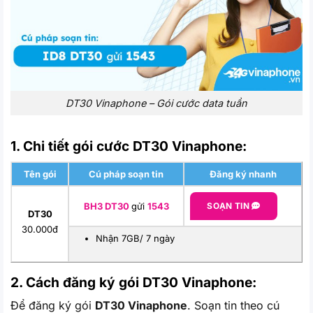
DT30 Vinaphone – Gói cước data tuần
1. Chi tiết gói cước DT30 Vinaphone:
Tên gói
Cú pháp soạn tin
Đăng ký nhanh
BH3 DT30
gửi
1543
SOẠN TIN
DT30
30.000đ
Nhận 7GB/ 7 ngày
2. Cách đăng ký gói DT30
Vinaphone:
Để đăng ký gói
DT30 Vinaphone
. Soạn tin theo cú