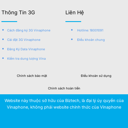
Thông Tin 3G
Liên Hệ
Cách đăng ký 3G Vinaphone
Hotline: 18001091
Cài đặt 3G Vinaphone
Điều khoản chung
Đăng Ký Data Vinaphone
Kiểm tra dung lượng Vina
Chính sách bảo mật
Điều khoản sử dụng
Chính sách hoàn tiền
Website này thuộc sở hữu của Biztech, là đại lý ủy quyền của
Vinaphone, không phải website chính thức của Vinaphone