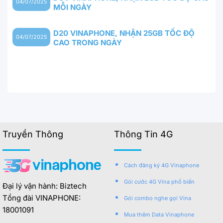
04/07/2025
MỖI NGÀY
D20 VINAPHONE, NHẬN 25GB TỐC ĐỘ
04/07/2025
CAO TRONG NGÀY
Truyền Thông
Thông Tin 4G
Cách đăng ký 4G Vinaphone
Gói cước 4G Vina phổ biến
Đại lý vận hành: Biztech
Tổng đài VINAPHONE:
Gói combo nghe gọi Vina
18001091
Mua thêm Data Vinaphone