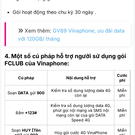
Gói hoạt động theo chu kỳ 30 ngày .
Xem thêm:
GV89 Vinaphone, ưu đãi data
với 120GB/ tháng
4. Một số cú pháp hỗ trợ người sử dụng gói
FCLUB của Vinaphone:
Cước
Cú pháp
Nội dung hỗ trợ
phí
Kiểm tra số dung lượng data 4G
Miễn
Soạn
DATA
gửi
900
còn lại
phí
Kiểm tra số dung lượng data 4G,
phút gọi nội mạng và SMS nội
Miễn
Bấm
*123#
mạng còn lại của gói DATA
phí
Speed 4G
Soạn
HUY [Tên
Miễn
Hủy gói cước 4G VinaPhone
gói]
gửi
900
phí