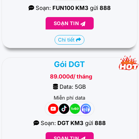
Soạn:
FUN100 KM3
gửi
888
SOẠN TIN
Chi tiết
Gói DGT
89.000đ/ tháng
Data: 5GB
Miễn phí data
Soạn:
DGT KM3
gửi
888
SOẠN TIN