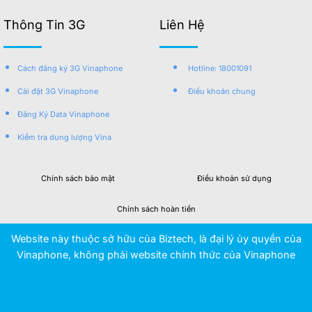
Thông Tin 3G
Liên Hệ
Cách đăng ký 3G Vinaphone
Hotline: 18001091
Cài đặt 3G Vinaphone
Điều khoản chung
Đăng Ký Data Vinaphone
Kiểm tra dung lượng Vina
Chính sách bảo mật
Điều khoản sử dụng
Chính sách hoàn tiền
Website này thuộc sở hữu của Biztech, là đại lý ủy quyền của
Vinaphone, không phải website chính thức của Vinaphone