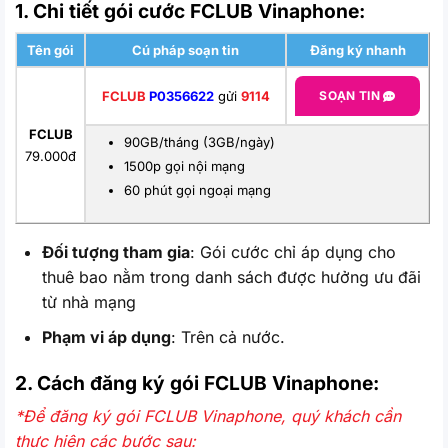
1. Chi tiết gói cước FCLUB Vinaphone:
Tên gói
Cú pháp soạn tin
Đăng ký nhanh
FCLUB
P0356622
gửi
9114
SOẠN TIN
FCLUB
90GB/tháng (3GB/ngày)
79.000đ
1500p gọi nội mạng
60 phút gọi ngoại mạng
Đối tượng tham gia
: Gói cước chỉ áp dụng cho
thuê bao nằm trong danh sách được hưởng ưu đãi
từ nhà mạng
Phạm vi áp dụng
: Trên cả nước.
2. Cách đăng ký gói FCLUB
Vinaphone:
*Để đăng ký gói FCLUB Vinaphone, quý khách cần
thực hiện các bước sau: