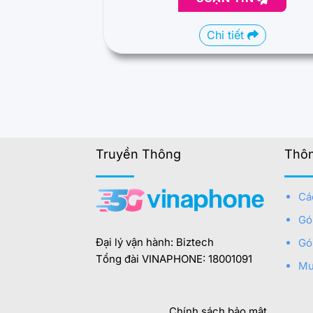
Chi tiết
Truyền Thông
Thôn
Cá
Gó
Đại lý vận hành: Biztech
Gó
Tổng đài VINAPHONE: 18001091
Mu
Chính sách bảo mật