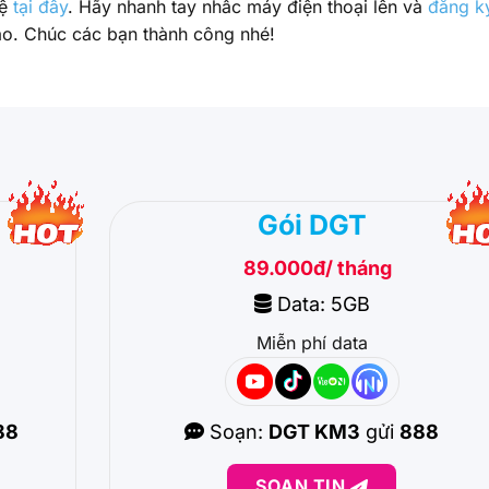
hệ
tại đây
. Hãy nhanh tay nhấc máy điện thoại lên và
đăng k
ào. Chúc các bạn thành công nhé!
Gói DGT
89.000đ/ tháng
Data: 5GB
Miễn phí data
88
Soạn:
DGT KM3
gửi
888
SOẠN TIN