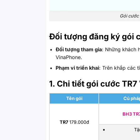
Gói cước
Đối tượng đăng ký gói
Đối tượng tham gia
: Những khách h
VinaPhone.
Phạm vi triển khai
: Trên khắp các t
1. Chi tiết gói cước TR
Tên gói
Cú pháp
BH3 TR
TR7
179.000đ
T