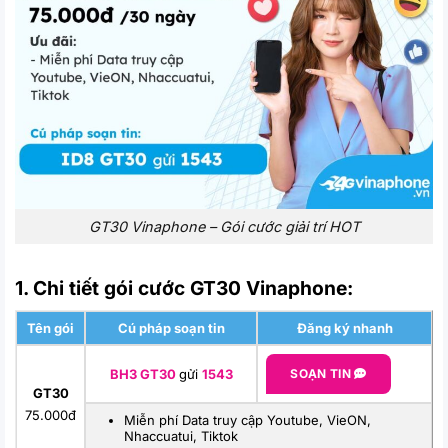
GT30 Vinaphone – Gói cước giải trí HOT
1. Chi tiết gói cước GT30 Vinaphone:
Tên gói
Cú pháp soạn tin
Đăng ký nhanh
BH3 GT30
gửi
1543
SOẠN TIN
GT30
75.000đ
Miễn phí Data truy cập Youtube, VieON,
Nhaccuatui, Tiktok