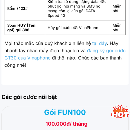
Kiểm tra số dung lượng data 4G,
phút gọi nội mạng và SMS nội
Miễn
Bấm
*123#
mạng còn lại của gói DATA
phí
Speed 4G
Soạn
HUY [Tên
Miễn
Hủy gói cước 4G VinaPhone
gói]
gửi
888
phí
Mọi thắc mắc của quý khách xin liên hệ
tại đây
. Hãy
nhanh tay nhấc máy điện thoại lên và
đăng ký gói cước
GT30 của Vinaphone
đi thôi nào. Chúc các bạn thành
công nhé!
Các gói cước nổi bật
Gói FUN100
100.000đ/ tháng