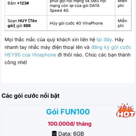
phút gọi nội mạng và SMS nội
Miễn
Bấm
*123#
mạng còn lại của gói DATA
phí
Speed 4G
Soạn
HUY [Tên
Miễn
Hủy gói cước 4G VinaPhone
gói]
gửi
888
phí
Mọi thắc mắc của quý khách xin liên hệ
tại đây
. Hãy
nhanh tay nhấc máy điện thoại lên và
đăng ký gói cước
HEY90 của Vinaphone
đi thôi nào. Chúc các bạn thành
công nhé!
Các gói cước nổi bật
Gói FUN100
100.000đ/ tháng
Data: 6GB