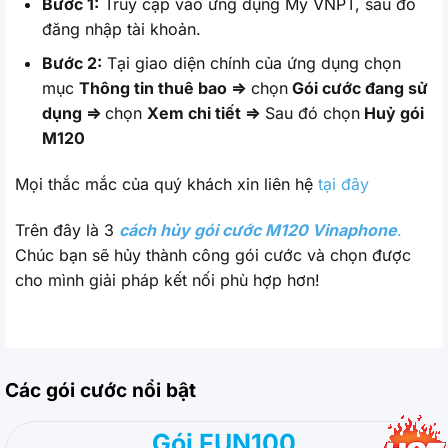
Bước 1:
Truy cập vào ứng dụng My VNPT, sau đó
đăng nhập tài khoản.
Bước 2:
Tại giao diện chính của ứng dụng chọn
mục
Thông tin thuê bao ⇒
chọn
Gói cước đang sử
dụng ⇒
chọn
Xem chi tiết ⇒
Sau đó chọn
Huỷ gói
M120
Mọi thắc mắc của quý khách xin liên hệ
tại đây
Trên đây là 3
cách hủy gói cước M120 Vinaphone
.
Chúc bạn sẽ hủy thành công gói cước và chọn được
cho mình giải pháp kết nối phù hợp hơn!
Các gói cước nổi bật
Gói FUN100