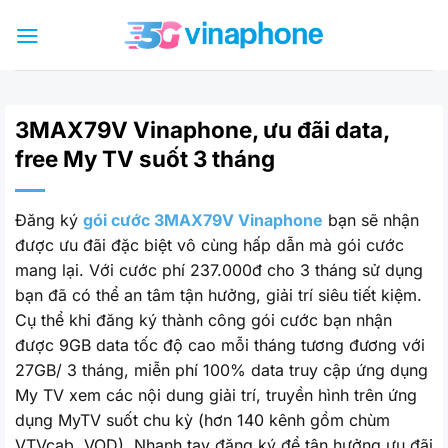
Bỏ
qua
nội
dung
3MAX79V Vinaphone, ưu đãi data,
free My TV suốt 3 tháng
Đăng ký
gói cước 3MAX79V Vinaphone
bạn sẽ nhận
được ưu đãi đặc biệt vô cùng hấp dẫn mà gói cước
mang lại. Với cước phí 237.000đ cho 3 tháng sử dụng
bạn đã có thể an tâm tận hưởng, giải trí siêu tiết kiệm.
Cụ thể khi đăng ký thành công gói cước bạn nhận
được 9GB data tốc độ cao mỗi tháng tương đương với
27GB/ 3 tháng, miễn phí 100% data truy cập ứng dụng
My TV xem các nội dung giải trí, truyền hình trên ứng
dụng MyTV suốt chu kỳ (hơn 140 kênh gồm chùm
VTVcab, VOD). Nhanh tay đăng ký để tận hưởng ưu đãi