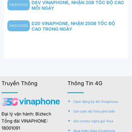
D6V VINAPHONE, NHẬN 2GB TỐC ĐỘ CAO
04/07/2025
MỖI NGÀY
D20 VINAPHONE, NHẬN 25GB TỐC ĐỘ
04/07/2025
CAO TRONG NGÀY
Truyền Thông
Thông Tin 4G
Cách đăng ký 4G Vinaphone
Gói cước 4G Vina phổ biến
Đại lý vận hành: Biztech
Tổng đài VINAPHONE:
Gói combo nghe gọi Vina
18001091
Mua thêm Data Vinaphone