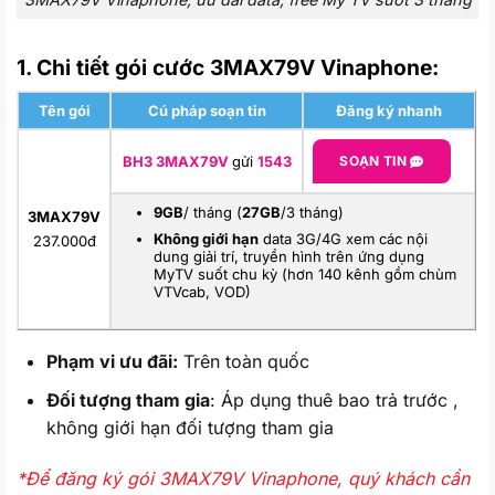
1. Chi tiết gói cước 3MAX79V Vinaphone:
Tên gói
Cú pháp soạn tin
Đăng ký nhanh
BH3 3MAX79V
gửi
1543
SOẠN TIN
9GB
/ tháng (
27GB
/3 tháng)
3MAX79V
Không giới hạn
data 3G/4G xem các nội
237.000đ
dung giải trí, truyền hình trên ứng dụng
MyTV suốt chu kỳ (hơn 140 kênh gồm chùm
VTVcab, VOD)
Phạm vi ưu đãi:
Trên toàn quốc
Đối tượng tham gia
:
Áp dụng thuê bao trả trước ,
không giới hạn đối tượng tham gia
*Để đăng ký gói 3MAX79V Vinaphone, quý khách cần