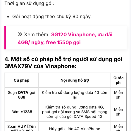
Thời gian sử dụng gói:
Gói hoạt động theo chu kỳ 90 ngày.
Xem thêm:
SG120 Vinaphone, ưu đãi
4GB/ ngày, free 1550p gọi
4. Một số cú pháp hỗ trợ người sử dụng gói
3MAX79V của Vinaphone:
Cước
Cú pháp
Nội dung hỗ trợ
phí
Soạn
DATA
gửi
Kiểm tra số dung lượng data 4G còn
Miễn
888
lại
phí
Kiểm tra số dung lượng data 4G,
Miễn
Bấm
*123#
phút gọi nội mạng và SMS nội mạng
phí
còn lại của gói DATA Speed 4G
Soạn
HUY [Tên
Miễn
Hủy gói cước 4G VinaPhone
gói]
gửi
888
phí