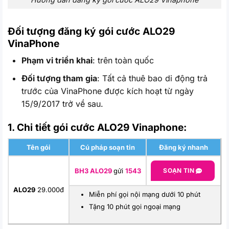
Đối tượng đăng ký gói cước ALO29
VinaPhone
Phạm vi triển khai
: trên toàn quốc
Đối tượng tham gia
: Tất cả thuê bao di động trả
trước của VinaPhone được kích hoạt từ ngày
15/9/2017 trở về sau.
1. Chi tiết gói cước ALO29 Vinaphone:
Tên gói
Cú pháp soạn tin
Đăng ký nhanh
BH3 ALO29
gửi
1543
SOẠN TIN
ALO29
29.000đ
Miễn phí gọi nội mạng dưới 10 phút
Tặng 10 phút gọi ngoại mạng