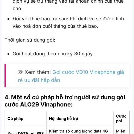
dịch vụ sẽ trừ thẳng vào tài khoản chính của thuê
bao.
Đối với thuê bao trả sau: Phí dịch vụ sẽ được tính
vào hoá đơn cuối tháng của thuê bao.
Thời gian sử dụng gói:
Gói hoạt động theo chu kỳ 30 ngày .
Xem thêm:
Gói cước VD10 Vinaphone giá
rẻ ưu đãi hấp dẫn
4. Một số cú pháp hỗ trợ người sử dụng gói
cước ALO29 Vinaphone:
Cước
Cú pháp
Nội dung hỗ trợ
phí
Kiểm tra số dung lượng data 4G
Miễn
Soạn
DATA
gửi
888