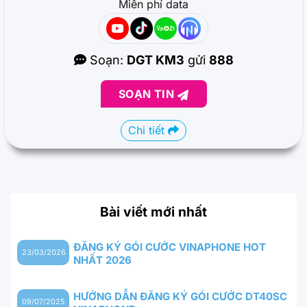
Miễn phí data
Soạn:
DGT KM3
gửi
888
SOẠN TIN
Chi tiết
Bài viết mới nhất
ĐĂNG KÝ GÓI CƯỚC VINAPHONE HOT
23/03/2026
NHẤT 2026
HƯỚNG DẪN ĐĂNG KÝ GÓI CƯỚC DT40SC
09/07/2025