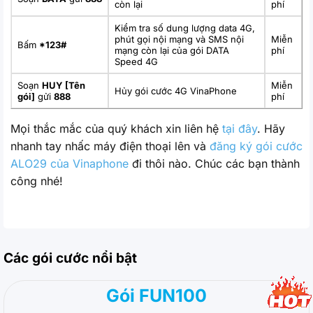
còn lại
phí
Kiểm tra số dung lượng data 4G,
phút gọi nội mạng và SMS nội
Miễn
Bấm
*123#
mạng còn lại của gói DATA
phí
Speed 4G
Soạn
HUY [Tên
Miễn
Hủy gói cước 4G VinaPhone
gói]
gửi
888
phí
Mọi thắc mắc của quý khách xin liên hệ
tại đây
. Hãy
nhanh tay nhấc máy điện thoại lên và
đăng ký gói cước
ALO29 của Vinaphone
đi thôi nào. Chúc các bạn thành
công nhé!
Các gói cước nổi bật
Gói FUN100