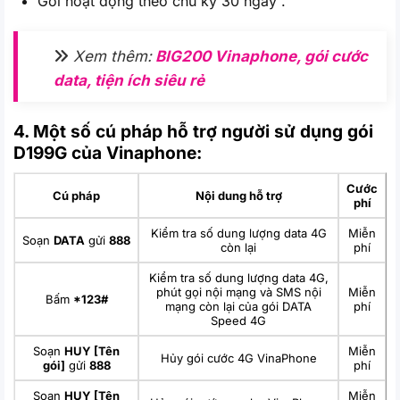
Gói hoạt động theo chu kỳ 30 ngày .
Xem thêm:
BIG200 Vinaphone, gói cước
data, tiện ích siêu rẻ
4. Một số cú pháp hỗ trợ người sử dụng gói
D199G của Vinaphone:
Cước
Cú pháp
Nội dung hỗ trợ
phí
Kiểm tra số dung lượng data 4G
Miễn
Soạn
DATA
gửi
888
còn lại
phí
Kiểm tra số dung lượng data 4G,
phút gọi nội mạng và SMS nội
Miễn
Bấm
*123#
mạng còn lại của gói DATA
phí
Speed 4G
Soạn
HUY [Tên
Miễn
Hủy gói cước 4G VinaPhone
gói]
gửi
888
phí
Soạn
HUY [Tên
Miễn