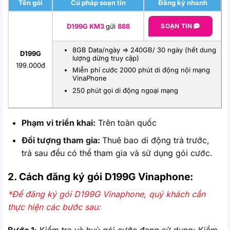
Tên gói
Cú pháp soạn tin
Đăng ký nhanh
D199G KM3
gửi
888
SOẠN TIN
8GB Data/ngày => 240GB/ 30 ngày (hết dung
D199G
lượng dừng truy cập)
199.000đ
Miễn phí cước 2000 phút di động nội mạng
VinaPhone
250 phút gọi di động ngoại mạng
Phạm vi triển khai:
Trên toàn quốc
Đối tượng tham gia:
Thuê bao di động trả trước,
trả sau đều có thể tham gia và sử dụng gói cước.
2. Cách đăng ký gói D199G
Vinaphone:
*Để đăng ký gói D199G Vinaphone, quý khách cần
thực hiện các bước sau: