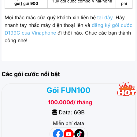
Hủy gói cước combo VinaPhone
gói]
gửi
900
phí
Mọi thắc mắc của quý khách xin liên hệ
tại đây
. Hãy
nhanh tay nhấc máy điện thoại lên và
đăng ký gói cước
D199G của Vinaphone
đi thôi nào. Chúc các bạn thành
công nhé!
Các gói cước nổi bật
Gói FUN100
100.000đ/ tháng
Data: 6GB
Miễn phí data