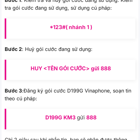
Bước 1
: Kiểm tra và huỷ gói cước đang sử dụng: Kiểm
tra gói cước đang sử dụng, sử dụng cú pháp:
*123#( nhánh 1 )
Bước 2
: Huỷ gói cước đang sử dụng:
HUY <TÊN GÓI CƯỚC> gửi 888
Bước 3
:Đăng ký gói cước D199G Vinaphone, soạn tin
theo cú pháp:
D199G KM3
gửi
888
Chỉ 2 giây sau khi nhắn tin, bạn sẽ nhận được thông