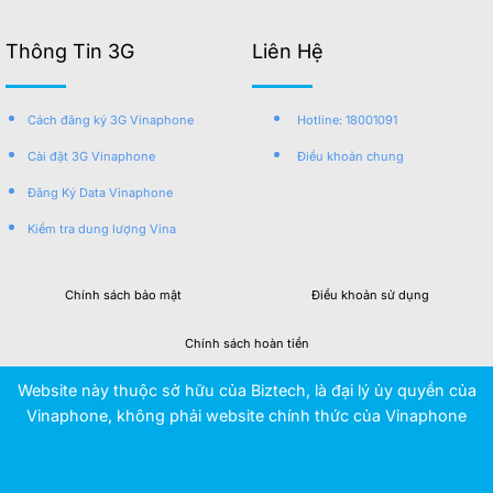
Thông Tin 3G
Liên Hệ
Cách đăng ký 3G Vinaphone
Hotline: 18001091
Cài đặt 3G Vinaphone
Điều khoản chung
Đăng Ký Data Vinaphone
Kiểm tra dung lượng Vina
Chính sách bảo mật
Điều khoản sử dụng
Chính sách hoàn tiền
Website này thuộc sở hữu của Biztech, là đại lý ủy quyền của
Vinaphone, không phải website chính thức của Vinaphone