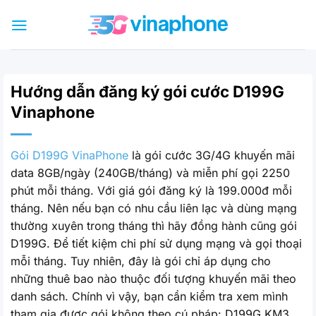
Bỏ
qua
nội
dung
Hướng dẫn đăng ký gói cước D199G
Vinaphone
Gói D199G VinaPhone
là gói cước 3G/4G khuyến mãi
data 8GB/ngày (240GB/tháng) và miễn phí gọi 2250
phút mỗi tháng. Với giá gói đăng ký là 199.000đ mỗi
tháng. Nên nếu bạn có nhu cầu liên lạc và dùng mạng
thường xuyên trong tháng thì hãy đồng hành cũng gói
D199G. Để tiết kiệm chi phí sử dụng mạng và gọi thoại
mỗi tháng. Tuy nhiên, đây là gói chỉ áp dụng cho
những thuê bao nào thuộc đối tượng khuyến mãi theo
danh sách. Chính vì vậy, bạn cần kiểm tra xem mình
tham gia được gói không theo cú pháp: D199G KM3