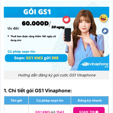
Hướng dẫn đăng ký gói cước GS1 Vinaphone
1. Chi tiết gói GS1 Vinaphone:
Tên gói
Cú pháp soạn tin
Đăng ký nhanh
GS1 KM3
gửi
1543
SOẠN TIN