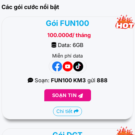
Các gói cước nổi bật
Gói FUN100
100.000đ/ tháng
Data: 6GB
Miễn phí data
Soạn:
FUN100 KM3
gửi
888
SOẠN TIN
Chi tiết
Gói DGT