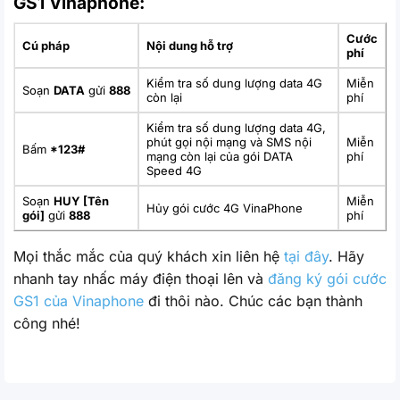
GS1 Vinaphone:
Cước
Cú pháp
Nội dung hỗ trợ
phí
Kiểm tra số dung lượng data 4G
Miễn
Soạn
DATA
gửi
888
còn lại
phí
Kiểm tra số dung lượng data 4G,
phút gọi nội mạng và SMS nội
Miễn
Bấm
*123#
mạng còn lại của gói DATA
phí
Speed 4G
Soạn
HUY [Tên
Miễn
Hủy gói cước 4G VinaPhone
gói]
gửi
888
phí
Mọi thắc mắc của quý khách xin liên hệ
tại đây
. Hãy
nhanh tay nhấc máy điện thoại lên và
đăng ký gói cước
GS1 của Vinaphone
đi thôi nào. Chúc các bạn thành
công nhé!