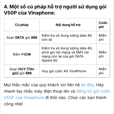
4. Một số cú pháp hỗ trợ người sử dụng gói
V50P của Vinaphone:
Cước
Cú pháp
Nội dung hỗ trợ
phí
Kiểm tra số dung lượng data 4G
Miễn
Soạn
DATA
gửi
888
còn lại
phí
Kiểm tra số dung lượng data 4G,
phút gọi nội mạng và SMS nội
Miễn
Bấm
*123#
mạng còn lại của gói DATA
phí
Speed 4G
Soạn
HUY [Tên
Miễn
Hủy gói cước 4G VinaPhone
gói]
gửi
888
phí
Mọi thắc mắc của quý khách xin liên hệ
tại đây
. Hãy
nhanh tay nhấc máy điện thoại lên và
đăng ký gói cước
V50P của Vinaphone
đi thôi nào. Chúc các bạn thành
công nhé!