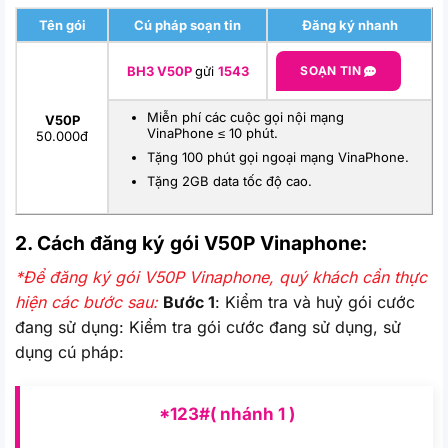
Tên gói
Cú pháp soạn tin
Đăng ký nhanh
BH3 V50P
gửi
1543
SOẠN TIN
Miễn phí các cuộc gọi nội mạng
V50P
VinaPhone ≤ 10 phút.
50.000đ
Tặng 100 phút gọi ngoại mạng VinaPhone.
Tặng 2GB data tốc độ cao.
2. Cách đăng ký gói V50P
Vinaphone:
*Để đăng ký gói V50P Vinaphone, quý khách cần thực
hiện các bước sau:
Bước 1
: Kiểm tra và huỷ gói cước
đang sử dụng: Kiểm tra gói cước đang sử dụng, sử
dụng cú pháp:
*123#( nhánh 1 )