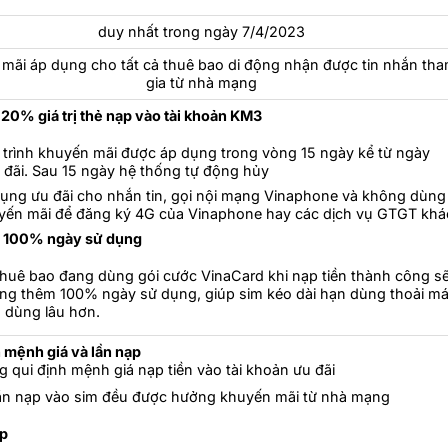
duy nhất trong ngày 7/4/2023
mãi áp dụng cho tất cả thuê bao di động nhận được tin nhắn th
gia từ nhà mạng
20% giá trị thẻ nạp vào tài khoản KM3
trình khuyến mãi được áp dụng trong vòng 15 ngày kể từ ngày
 đãi. Sau 15 ngày hệ thống tự động hủy
dụng ưu đãi cho nhắn tin, gọi nội mạng Vinaphone và không dùng
uyến mãi để đăng ký 4G của Vinaphone hay các dịch vụ GTGT khá
 100% ngày sử dụng
huê bao đang dùng gói cước VinaCard khi nạp tiền thành công s
ng thêm 100% ngày sử dụng, giúp sim kéo dài hạn dùng thoải má
m dùng lâu hơn.
 mệnh giá và lần nạp
 qui định mệnh giá nạp tiền vào tài khoản ưu đãi
ần nạp vào sim đều được hưởng khuyến mãi từ nhà mạng
p