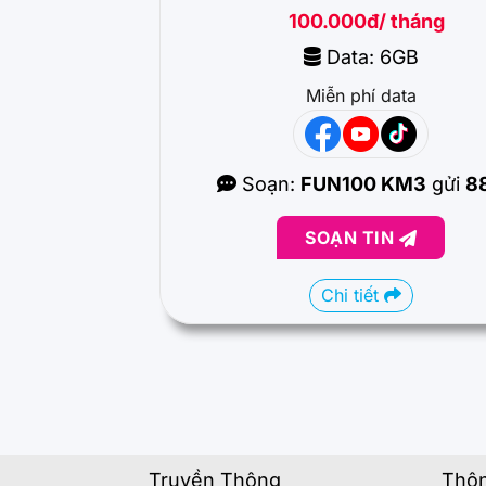
100.000đ/ tháng
Data: 6GB
Miễn phí data
Soạn:
FUN100 KM3
gửi
8
SOẠN TIN
Chi tiết
Truyền Thông
Thôn