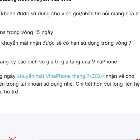
Tkhoản được sử dụng cho việc gọi/nhắn tin nội mạng của n
ina trong vòng 15 ngày
g khuyến mãi nhận được sẽ có hạn sử dụng trong vòng 7
ng ký các dịch vụ giá trị gia tăng của VinaPhone
ng ngày
khuyến mãi VinaPhone tháng 7/2024
nhận về cho
n trong tài khoản sử dụng nhé. Chi tiết hơn vui lòng liên hệ
c hỗ trợ.