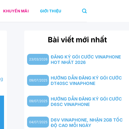
KHUYẾN MÃI
GIỚI THIỆU
Bài viết mới nhất
ĐĂNG KÝ GÓI CƯỚC VINAPHONE
23/03/2026
HOT NHẤT 2026
HƯỚNG DẪN ĐĂNG KÝ GÓI CƯỚC
ng
09/07/2025
DT40SC VINAPHONE
HƯỚNG DẪN ĐĂNG KÝ GÓI CƯỚC
09/07/2025
D6SC VINAPHONE
D6V VINAPHONE, NHẬN 2GB TỐC
04/07/2025
ĐỘ CAO MỖI NGÀY