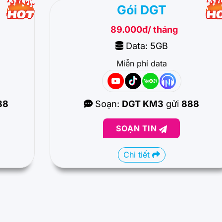
Gói DGT
89.000đ/ tháng
Data: 5GB
Miễn phí data
88
Soạn:
DGT KM3
gửi
888
SOẠN TIN
Chi tiết