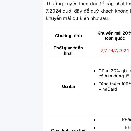
Thường xuyên theo dõi để cập nhật ti
7.2024 dưới đây để quý khách không bỏ
khuyến mãi dự kiến như sau:
Khuyến mãi 20
Chương trình
toàn quốc
Thời gian triển
7/7, 14/7/2024
khai
Cộng 20% giá tr
có hạn dùng 15
Tặng thêm 100%
Ưu đãi
VinaCard
Khôn
Kh
Quy định nạp thẻ