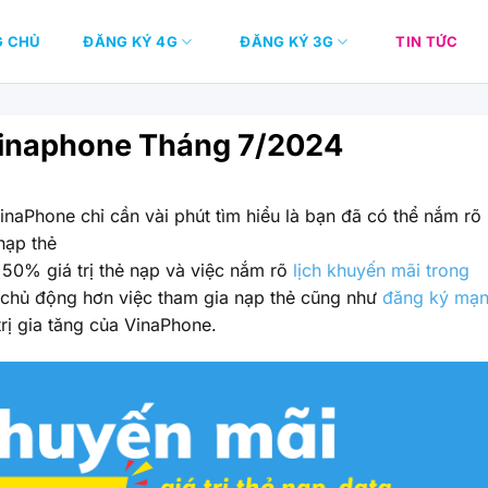
G CHỦ
ĐĂNG KÝ 4G
ĐĂNG KÝ 3G
TIN TỨC
Vinaphone Tháng 7/2024
naPhone chỉ cần vài phút tìm hiểu là bạn đã có thể nắm rõ
nạp thẻ
50% giá trị thẻ nạp và việc nắm rõ
lịch khuyến mãi trong
chủ động hơn việc tham gia nạp thẻ cũng như
đăng ký mạ
rị gia tăng của VinaPhone.