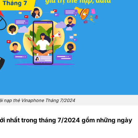
i nạp thẻ Vinaphone Tháng 7/2024
ới nhất trong tháng 7/2024 gồm những ngày