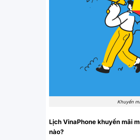
Khuyến mã
Lịch VinaPhone khuyến mãi m
nào?