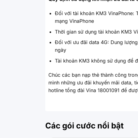
Đối với tài khoản KM3 VinaPhone: 
mạng VinaPhone
Thời gian sử dụng tài khoản KM3 V
Đối với ưu đãi data 4G: Dung lượn
ngày
Tài khoản KM3 không sử dụng để đă
Chúc các bạn nạp thẻ thành công tro
mình những ưu đãi khuyến mãi data, tiề
hotline tổng đài Vina 18001091 để đượ
Các gói cước nổi bật