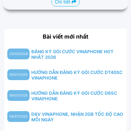
Chi tiết
Bài viết mới nhất
ĐĂNG KÝ GÓI CƯỚC VINAPHONE HOT
23/03/2026
NHẤT 2026
HƯỚNG DẪN ĐĂNG KÝ GÓI CƯỚC DT40SC
09/07/2025
VINAPHONE
HƯỚNG DẪN ĐĂNG KÝ GÓI CƯỚC D6SC
09/07/2025
VINAPHONE
D6V VINAPHONE, NHẬN 2GB TỐC ĐỘ CAO
04/07/2025
MỖI NGÀY