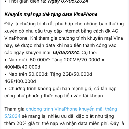
• Thời gian diễn ra:
Ngày 07/05/2024
Khuyến mại nạp thẻ tặng data VinaPhone
Đây là chương trình rất phù hợp cho những bạn thường
xuyên có nhu cầu truy cập internet bằng cách đk 4G
VinaPhone. Khi tham gia chương trình khuyến mại Vina
này, sẽ được nhận data khi nạp tiền thành công vào
các ngày khuyến mãi
14/05/2024
. Cụ thế:
• Nạp dưới 50.000đ: Tặng 200MB/20.000đ =
400MB/40.000đ
• Nạp trên 50.000đ: Tặng 2GB/50.000đ
4GB/100.000đ
• Chương trình không giới hạn mệnh giá, số lần nạp
cũng như phương thức nạp tiền vào tài khoản
Tham gia
chương trình VinaPhone khuyến mãi tháng
5/2024
sẽ mang lại nhiều ưu đãi đặc biệt như tặng
thêm 20% giá trị thẻ nạp và nhận data miễn phí. Đây là