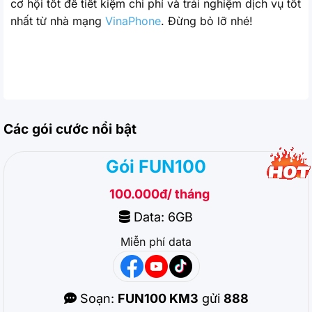
cơ hội tốt để tiết kiệm chi phí và trải nghiệm dịch vụ tốt
nhất từ nhà mạng
VinaPhone
. Đừng bỏ lỡ nhé!
Các gói cước nổi bật
Gói FUN100
100.000đ/ tháng
Data: 6GB
Miễn phí data
Soạn:
FUN100 KM3
gửi
888