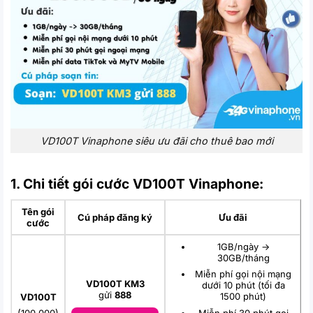
VD100T Vinaphone siêu ưu đãi cho thuê bao mới
1. Chi tiết gói cước VD100T Vinaphone:
Tên gói
Cú pháp đăng ký
Ưu đãi
cước
1GB/ngày ->
30GB/tháng
Miễn phí gọi nội mạng
VD100T KM3
dưới 10 phút (tối đa
gửi
888
1500 phút)
VD100T
(100.000)