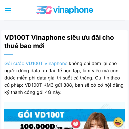
Bỏ
qua
nội
dung
VD100T Vinaphone siêu ưu đãi cho
thuê bao mới
Gói cước VD100T Vinaphone
không chỉ đem lại cho
người dùng data ưu đãi để học tập, làm việc mà còn
được miễn phí data giải trí suốt cả tháng. Gửi tin theo
cú pháp: VD100T KM3 gửi 888, bạn sẽ có cơ hội đăng
ký thành công gói 4G này.