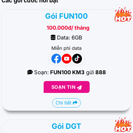
Các gói cước nổi bật
Gói FUN100
100.000đ/ tháng
Data: 6GB
Miễn phí data
Soạn:
FUN100 KM3
gửi
888
SOẠN TIN
Chi tiết
Gói DGT