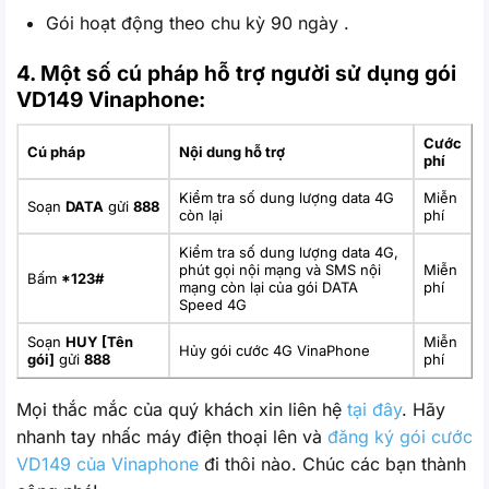
Gói hoạt động theo chu kỳ 90 ngày .
4. Một số cú pháp hỗ trợ người sử dụng gói
VD149 Vinaphone:
Cước
Cú pháp
Nội dung hỗ trợ
phí
Kiểm tra số dung lượng data 4G
Miễn
Soạn
DATA
gửi
888
còn lại
phí
Kiểm tra số dung lượng data 4G,
phút gọi nội mạng và SMS nội
Miễn
Bấm
*123#
mạng còn lại của gói DATA
phí
Speed 4G
Soạn
HUY [Tên
Miễn
Hủy gói cước 4G VinaPhone
gói]
gửi
888
phí
Mọi thắc mắc của quý khách xin liên hệ
tại đây
. Hãy
nhanh tay nhấc máy điện thoại lên và
đăng ký gói cước
VD149 của Vinaphone
đi thôi nào. Chúc các bạn thành