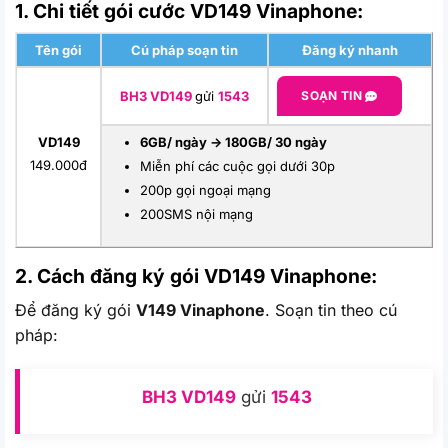
1. Chi tiết gói cước VD149 Vinaphone:
Tên gói
Cú pháp soạn tin
Đăng ký nhanh
BH3 VD149
gửi
1543
SOẠN TIN
VD149
6GB/ ngày -> 180GB/ 30 ngày
149.000đ
Miễn phí các cuộc gọi dưới 30p
200p gọi ngoại mạng
200SMS nội mạng
2. Cách đăng ký gói VD149
Vinaphone:
Để đăng ký gói
V149 Vinaphone
. Soạn tin theo cú
pháp:
BH3 VD149
gửi
1543