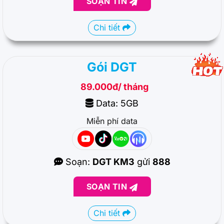
SOẠN TIN
Chi tiết
Gói DGT
89.000đ/ tháng
Data: 5GB
Miễn phí data
Soạn:
DGT KM3
gửi
888
SOẠN TIN
Chi tiết