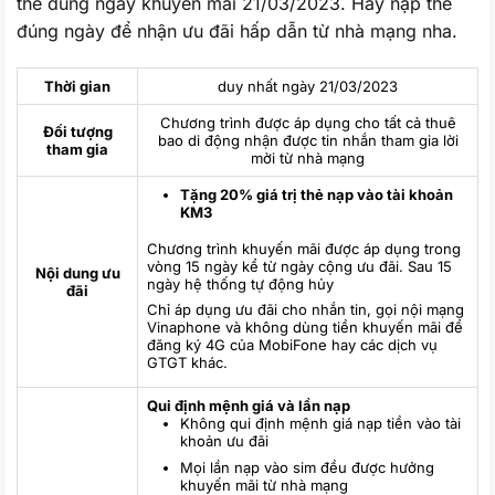
thẻ đúng ngày khuyến mãi 21/03/2023. Hãy nạp thẻ
đúng ngày để nhận ưu đãi hấp dẫn từ nhà mạng nha.
Thời gian
duy nhất ngày 21/03/2023
Chương trình được áp dụng cho tất cả thuê
Đối tượng
bao di động nhận được tin nhắn tham gia lời
tham gia
mời từ nhà mạng
Tặng 20% giá trị thẻ nạp vào tài khoản
KM3
Chương trình khuyến mãi được áp dụng trong
vòng 15 ngày kể từ ngày cộng ưu đãi. Sau 15
Nội dung ưu
ngày hệ thống tự động hủy
đãi
Chỉ áp dụng ưu đãi cho nhắn tin, gọi nội mạng
Vinaphone và không dùng tiền khuyến mãi để
đăng ký 4G của MobiFone hay các dịch vụ
GTGT khác.
Qui định mệnh giá và lần nạp
Không qui định mệnh giá nạp tiền vào tài
khoản ưu đãi
Mọi lần nạp vào sim đều được hưởng
khuyến mãi từ nhà mạng