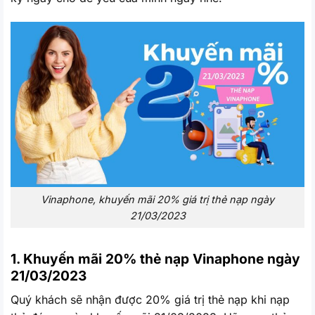
Vinaphone, khuyến mãi 20% giá trị thẻ nạp ngày
21/03/2023
1. Khuyến mãi 20% thẻ nạp Vinaphone ngày
21/03/2023
Quý khách sẽ nhận được 20% giá trị thẻ nạp khi nạp