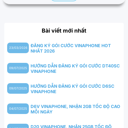
Bài viết mới nhất
ĐĂNG KÝ GÓI CƯỚC VINAPHONE HOT
23/03/2026
NHẤT 2026
HƯỚNG DẪN ĐĂNG KÝ GÓI CƯỚC DT40SC
09/07/2025
VINAPHONE
HƯỚNG DẪN ĐĂNG KÝ GÓI CƯỚC D6SC
09/07/2025
VINAPHONE
D6V VINAPHONE, NHẬN 2GB TỐC ĐỘ CAO
04/07/2025
MỖI NGÀY
D20 VINAPHONE, NHẬN 25GB TỐC ĐỘ